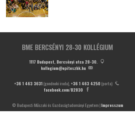
BME BERCSÉNYI 28-30 KOLLÉGIUM
1117 Budapest, Bercsényi utca 28-30.
kollegium@epiteszhk.hu
+36 1 463 3631
(gondnoki iroda),
+36 1 463 4250
(porta)
facebook.com/B2830
© Budapesti Műszaki és Gazdaságtudományi Egyetem |
Impresszum