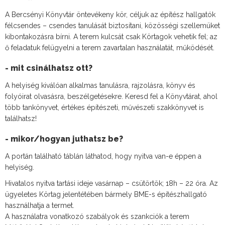
A Bercsényi Könyvtár öntevékeny kör, céljuk az építész hallgatók
félcsendes – csendes tanulását biztosítani, közösségi szellemüket
kibontakozásra bírni. A terem kulcsát csak Körtagok vehetik fel; az
ő feladatuk felügyelni a terem zavartalan használatát, működését.
- mit csinálhatsz ott?
A helyiség kiválóan alkalmas tanulásra, rajzolásra, könyv és
folyóirat olvasásra, beszélgetésekre. Keresd fel a Könyvtárat, ahol
több tankönyvet, értékes építészeti, művészeti szakkönyvet is
találhatsz!
- mikor/hogyan juthatsz be?
A portán található táblán láthatod, hogy nyitva van-e éppen a
helyiség.
Hivatalos nyitva tartási ideje vasárnap – csütörtök; 18h – 22 óra. Az
ügyeletes Körtag jelentétében bármely BME-s építészhallgató
használhatja a termet.
A használatra vonatkozó szabályok és szankciók a terem