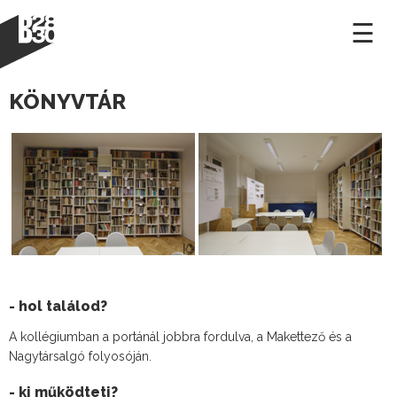
×
☰
KÖNYVTÁR
- hol találod?
A kollégiumban a portánál jobbra fordulva, a Makettező és a
Nagytársalgó folyosóján.
- ki működteti?